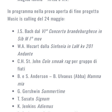
In programma nella prova aperta di fine progetto
Music is calling del 24 maggio:
J.S. Bach dal
VI° Concerto brandeburghese in
Sib M I° mov
W.A. Mozart dalla
Sinfonia in LaM kv 201
Andante
C.H. St. John
Cole smoak rag
per gruppo di
fiati
B. e S. Anderson – B. Ulvaeus (Abba)
Mamma
mia
G. Gershwin
Summertime
T. Susato
Signum
K. Jenkins
Adiemus