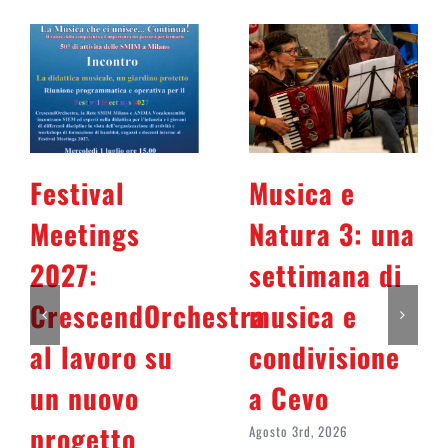
Festival
Musica e
Meetings
Natura 3: una
2027:
settimana di
CrescendOrchestra
musica e
al lavoro su
condivisione
un nuovo
a Cevo
progetto
Agosto 3rd, 2026