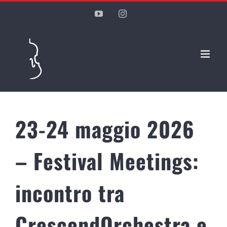
Salta
YouTube
Instagram
al
contenuto
23-24 maggio 2026
– Festival Meetings:
incontro tra
CrescendOrchestra e