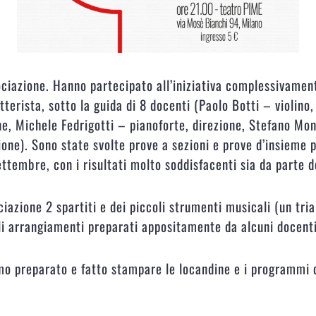
ciazione. Hanno partecipato all’iniziativa complessivamente
tterista, sotto la guida di 8 docenti (Paolo Botti – violino
e, Michele Fedrigotti – pianoforte, direzione, Stefano Mont
ione). Sono state svolte prove a sezioni e prove d’insieme 
Settembre, con i risultati molto soddisfacenti sia da parte d
ciazione 2 spartiti e dei piccoli strumenti musicali (un tria
li arrangiamenti preparati appositamente da alcuni docenti
o preparato e fatto stampare le locandine e i programmi d